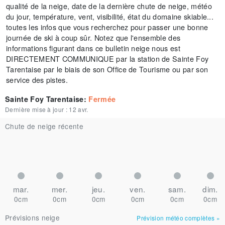
qualité de la neige, date de la dernière chute de neige, météo
du jour, température, vent, visibilité, état du domaine skiable...
toutes les infos que vous recherchez pour passer une bonne
journée de ski à coup sûr. Notez que l'ensemble des
informations figurant dans ce bulletin neige nous est
DIRECTEMENT COMMUNIQUE par la station de Sainte Foy
Tarentaise par le biais de son Office de Tourisme ou par son
service des pistes.
Sainte Foy Tarentaise
:
Fermée
Dernière mise à jour :
12 avr.
Chute de neige récente
mar.
mer.
jeu.
ven.
sam.
dim.
0cm
0cm
0cm
0cm
0cm
0cm
Prévisions neige
Prévision météo complètes
»