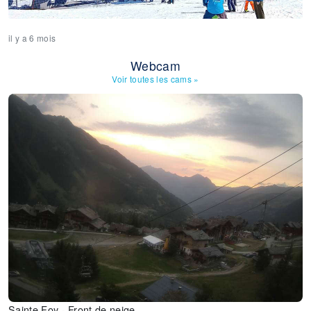
il y a 6 mois
Webcam
Voir toutes les cams
»
Sainte Foy - Front de neige