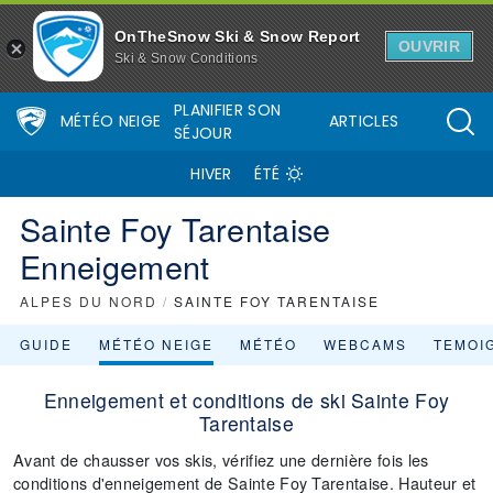
OnTheSnow Ski & Snow Report
OUVRIR
Ski & Snow Conditions
PLANIFIER SON
MÉTÉO NEIGE
ARTICLES
SÉJOUR
HIVER
ÉTÉ
Sainte Foy Tarentaise
Enneigement
ALPES DU NORD
/
SAINTE FOY TARENTAISE
GUIDE
MÉTÉO NEIGE
MÉTÉO
WEBCAMS
TEMOI
Enneigement et conditions de ski Sainte Foy
Tarentaise
Avant de chausser vos skis, vérifiez une dernière fois les
conditions d'enneigement de Sainte Foy Tarentaise. Hauteur et