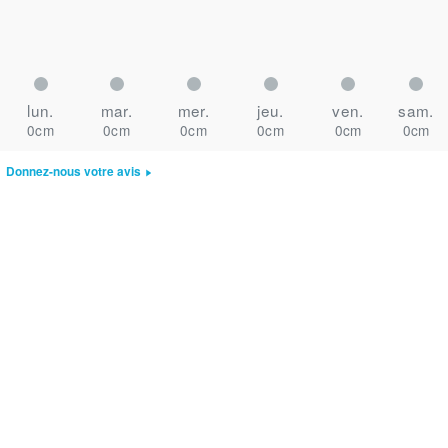
lun.
mar.
mer.
jeu.
ven.
sam.
0cm
0cm
0cm
0cm
0cm
0cm
Donnez-nous votre avis