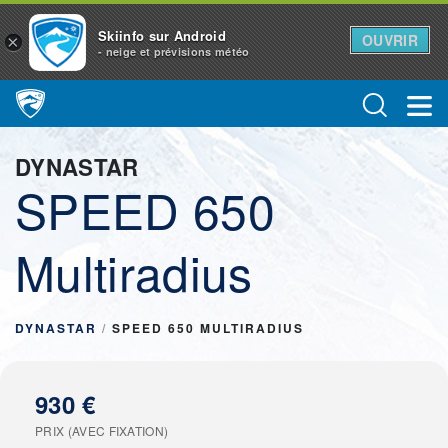
Skiinfo sur Android
OUVRIR
×
- neige et prévisions météo
Main Navigation
DYNASTAR
SPEED 650
Multiradius
DYNASTAR
/
SPEED 650 MULTIRADIUS
930 €
PRIX (AVEC FIXATION)