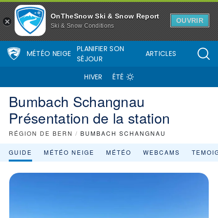
Bumbach Schangnau - Présentation de Bumbach Schangnau (la stati
OnTheSnow Ski & Snow Report
OUVRIR
Ski & Snow Conditions
PLANIFIER SON
MÉTÉO NEIGE
ARTICLES
SÉJOUR
HIVER
ÉTÉ
Bumbach Schangnau
Présentation de la station
RÉGION DE BERN
/
BUMBACH SCHANGNAU
GUIDE
MÉTÉO NEIGE
MÉTÉO
WEBCAMS
TEMOI