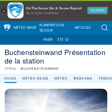
Buchensteinwand - Présentation de Buchensteinwand (la station, le
OnTheSnow Ski & Snow Report
OUVRIR
Ski & Snow Conditions
PLANIFIER SON
MÉTÉO NEIGE
ARTICLES
SÉJOUR
HIVER
ÉTÉ
Buchensteinwand Présentation
de la station
TYROL
/
BUCHENSTEINWAND
GUIDE
MÉTÉO NEIGE
MÉTÉO
WEBCAMS
TEMOI