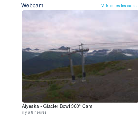
Webcam
Voir toutes les cams
Alyeska - Glacier Bowl 360° Cam
il y a 8 heures