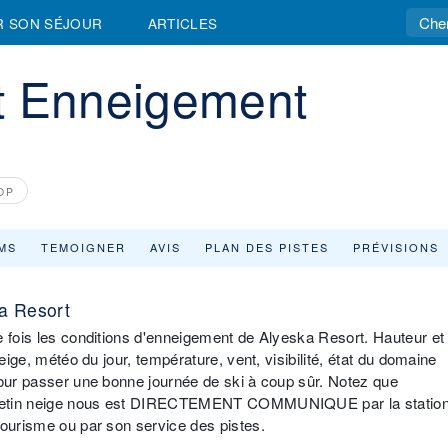
R SON SÉJOUR
ARTICLES
t Enneigement
OP
MS
TEMOIGNER
AVIS
PLAN DES PISTES
PRÉVISIONS
ka Resort
e fois les conditions d'enneigement de Alyeska Resort. Hauteur et
eige, météo du jour, température, vent, visibilité, état du domaine
pour passer une bonne journée de ski à coup sûr. Notez que
bulletin neige nous est DIRECTEMENT COMMUNIQUE par la statio
Tourisme ou par son service des pistes.