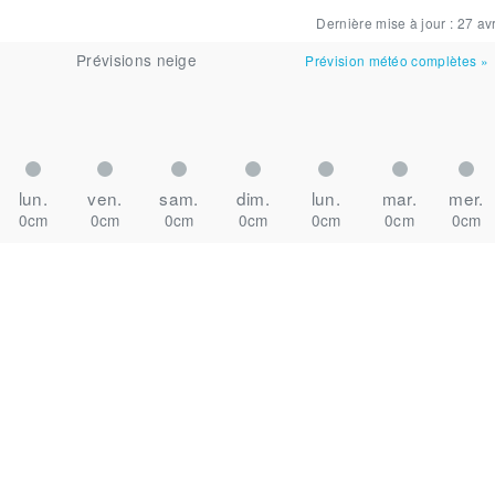
Dernière mise à jour :
27 avr
Prévisions neige
Prévision météo complètes
»
lun.
ven.
sam.
dim.
lun.
mar.
mer.
0cm
0cm
0cm
0cm
0cm
0cm
0cm