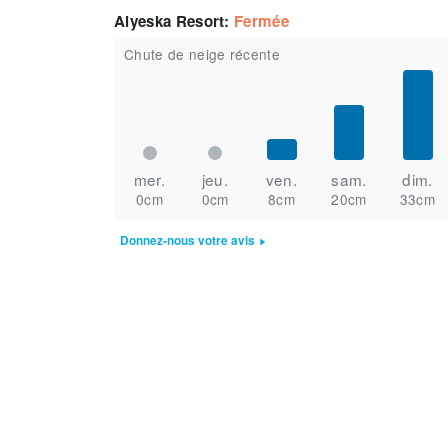
Alyeska Resort
:
Fermée
Chute de neige récente
mer.
jeu.
ven.
sam.
dim.
0cm
0cm
8cm
20cm
33cm
Donnez-nous votre avis