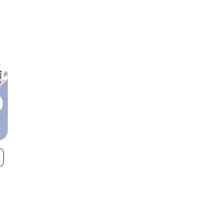
Powder King
Mt Washingto
VIEW
Alpine Resort