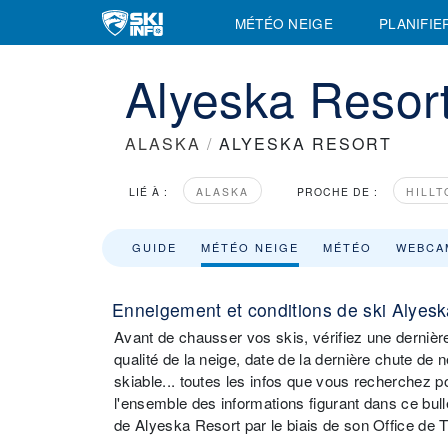
MÉTÉO NEIGE
PLANIFIE
Alyeska Resor
ALASKA
/
ALYESKA RESORT
LIÉ À :
ALASKA
PROCHE DE :
HILLT
GUIDE
MÉTÉO NEIGE
MÉTÉO
WEBCA
Enneigement et conditions de ski Alyes
Avant de chausser vos skis, vérifiez une dernièr
qualité de la neige, date de la dernière chute de n
skiable... toutes les infos que vous recherchez 
l'ensemble des informations figurant dans ce 
de Alyeska Resort par le biais de son Office de 