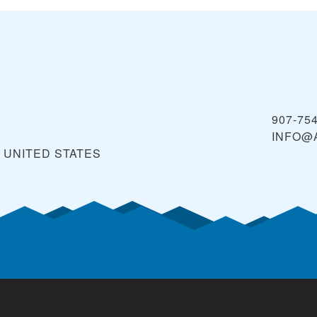
907-75
INFO@
A
UNITED STATES