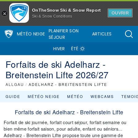
OnTheSnow Ski & Snow Report
OUVRIR
Ski & Snow Conditions
PLANIFIER SON
MÉTÉO NEIGE
ARTICLES
SÉJOUR
HIVER
ÉTÉ
Forfaits de ski Adelharz -
Breitenstein Lifte 2026/27
ALLGAU
/
ADELHARZ - BREITENSTEIN LIFTE
GUIDE
MÉTÉO NEIGE
MÉTÉO
WEBCAMS
TEMOI
Forfaits de ski Adelharz - Breitenstein Lifte
Forfait de ski journée, forfait court séjour, forfait semaine ou
bien même forfait saison, pour adulte, enfant ou séniors...
Adelharz - Breitenstein Lifte propose toute une gamme de