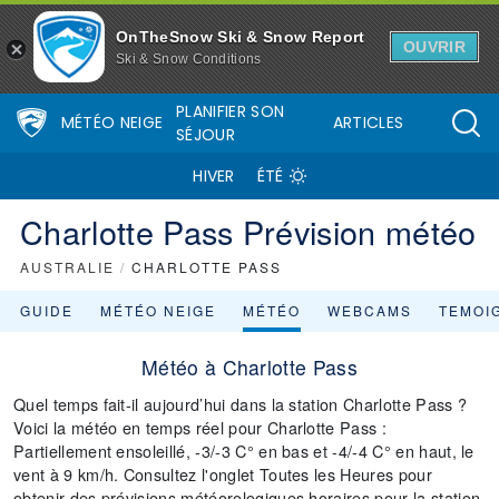
OnTheSnow Ski & Snow Report
OUVRIR
Ski & Snow Conditions
PLANIFIER SON
MÉTÉO NEIGE
ARTICLES
SÉJOUR
HIVER
ÉTÉ
Charlotte Pass Prévision météo
AUSTRALIE
/
CHARLOTTE PASS
GUIDE
MÉTÉO NEIGE
MÉTÉO
WEBCAMS
TEMOI
Météo à Charlotte Pass
Quel temps fait-il aujourd’hui dans la station Charlotte Pass ?
Voici la météo en temps réel pour Charlotte Pass :
Partiellement ensoleillé, -3/-3 C° en bas et -4/-4 C° en haut, le
vent à 9 km/h. Consultez l'onglet Toutes les Heures pour
obtenir des prévisions météorologiques horaires pour la station