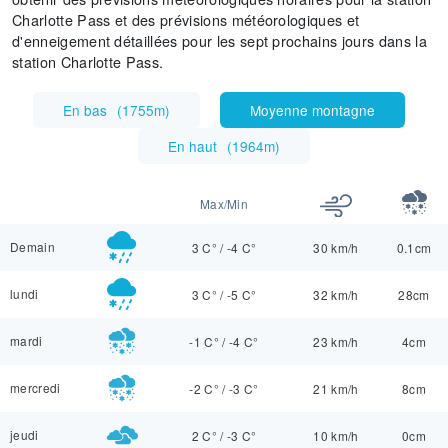
Charlotte Pass et des prévisions météorologiques et
d'enneigement détaillées pour les sept prochains jours dans la
station Charlotte Pass.
En bas
(
1755m
)
Moyenne montagne
En haut
(
1964m
)
Max/Min
Demain
3 C°
/
-4 C°
30 km/h
0.1cm
lundi
3 C°
/
-5 C°
32 km/h
28cm
mardi
-1 C°
/
-4 C°
23 km/h
4cm
mercredi
-2 C°
/
-3 C°
21 km/h
8cm
jeudi
2 C°
/
-3 C°
10 km/h
0cm