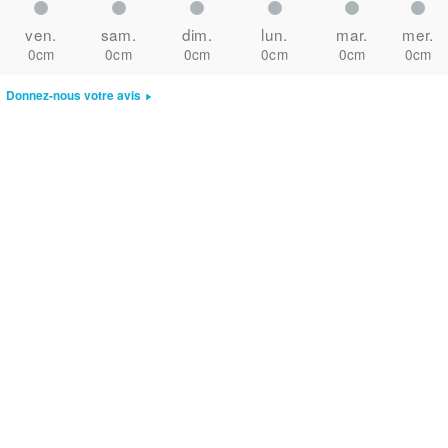
ven.
sam.
dim.
lun.
mar.
mer.
0cm
0cm
0cm
0cm
0cm
0cm
Donnez-nous votre avis