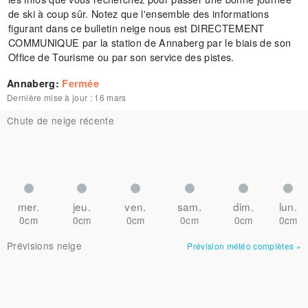
de ski à coup sûr. Notez que l'ensemble des informations
figurant dans ce bulletin neige nous est DIRECTEMENT
COMMUNIQUE par la station de Annaberg par le biais de son
Office de Tourisme ou par son service des pistes.
Annaberg
:
Fermée
Dernière mise à jour :
16 mars
Chute de neige récente
mer.
jeu.
ven.
sam.
dim.
lun.
0cm
0cm
0cm
0cm
0cm
0cm
Prévisions neige
Prévision météo complètes
»