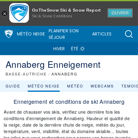
OnTheSnow Ski & Snow Report
OUVRIR
Ski & Snow Conditions
PLANIFIER SON
MÉTÉO NEIGE
ARTICLES
SÉJOUR
HIVER
ÉTÉ
Annaberg Enneigement
BASSE-AUTRICHE
/
ANNABERG
GUIDE
MÉTÉO NEIGE
MÉTÉO
WEBCAMS
TEMOI
Enneigement et conditions de ski Annaberg
Avant de chausser vos skis, vérifiez une dernière fois les
conditions d'enneigement de Annaberg. Hauteur et qualité de
la neige, date de la dernière chute de neige, météo du jour,
température, vent, visibilité, état du domaine skiable... toutes
les infos que vous recherchez pour passer une bonne journée