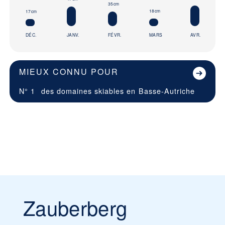
35cm
18cm
17cm
DÉC.
JANV.
FÉVR.
MARS
AVR.
MIEUX CONNU POUR
N° 1
des domaines skiables en
Basse-Autriche
Zauberberg