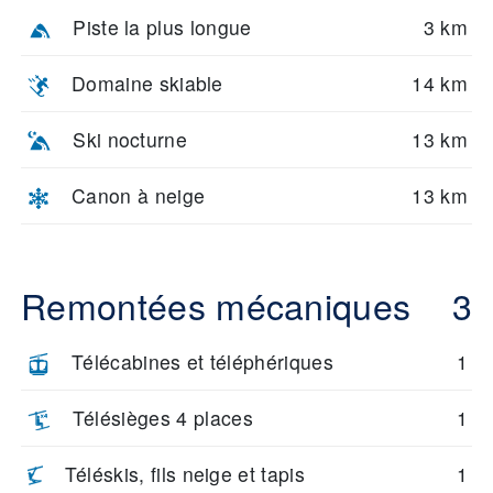
Piste la plus longue
3 km
Domaine skiable
14 km
Ski nocturne
13 km
Canon à neige
13 km
Remontées mécaniques
3
Télécabines et téléphériques
1
Télésièges 4 places
1
Téléskis, fils neige et tapis
1