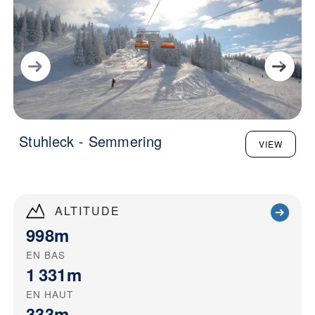
Stuhleck - Semmering
VIEW
ALTITUDE
998m
EN BAS
1 331m
EN HAUT
333m