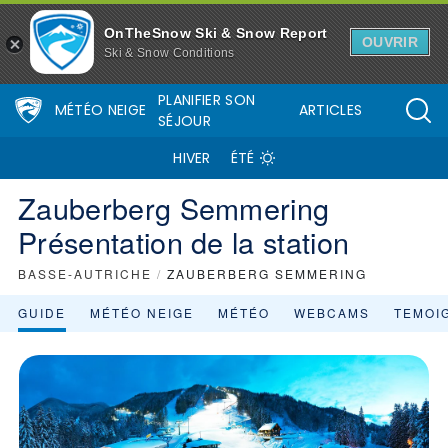
OnTheSnow Ski & Snow Report
OUVRIR
Ski & Snow Conditions
PLANIFIER SON
MÉTÉO NEIGE
ARTICLES
SÉJOUR
HIVER
ÉTÉ
Zauberberg Semmering
Présentation de la station
BASSE-AUTRICHE
/
ZAUBERBERG SEMMERING
GUIDE
MÉTÉO NEIGE
MÉTÉO
WEBCAMS
TEMOI