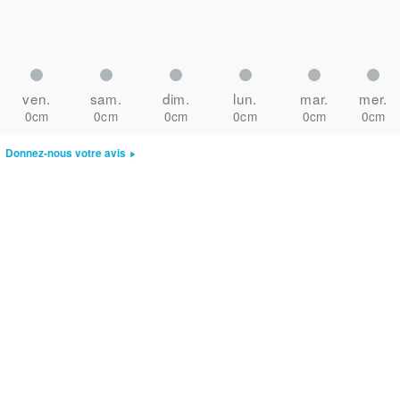
ven.
sam.
dim.
lun.
mar.
mer.
0cm
0cm
0cm
0cm
0cm
0cm
Donnez-nous votre avis