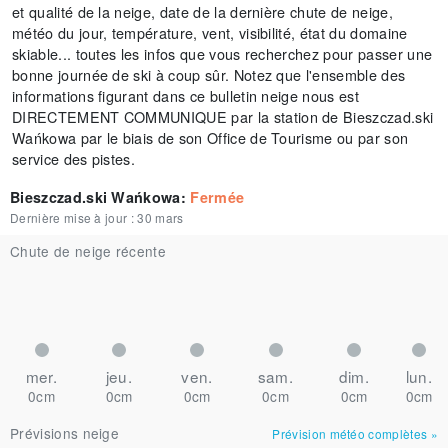
et qualité de la neige, date de la dernière chute de neige,
météo du jour, température, vent, visibilité, état du domaine
skiable... toutes les infos que vous recherchez pour passer une
bonne journée de ski à coup sûr. Notez que l'ensemble des
informations figurant dans ce bulletin neige nous est
DIRECTEMENT COMMUNIQUE par la station de Bieszczad.ski
Wańkowa par le biais de son Office de Tourisme ou par son
service des pistes.
Bieszczad.ski Wańkowa
:
Fermée
Dernière mise à jour :
30 mars
Chute de neige récente
mer.
jeu.
ven.
sam.
dim.
lun.
0cm
0cm
0cm
0cm
0cm
0cm
Prévisions neige
Prévision météo complètes
»