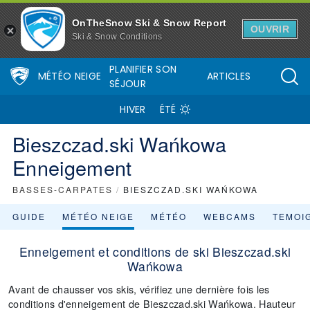
OnTheSnow Ski & Snow Report
OUVRIR
Ski & Snow Conditions
PLANIFIER SON
MÉTÉO NEIGE
ARTICLES
SÉJOUR
HIVER
ÉTÉ
Bieszczad.ski Wańkowa
Enneigement
BASSES-CARPATES
/
BIESZCZAD.SKI WAŃKOWA
GUIDE
MÉTÉO NEIGE
MÉTÉO
WEBCAMS
TEMOI
Enneigement et conditions de ski Bieszczad.ski
Wańkowa
Avant de chausser vos skis, vérifiez une dernière fois les
conditions d'enneigement de Bieszczad.ski Wańkowa. Hauteur