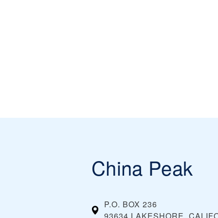
China Peak
P.O. BOX 236
93634 LAKESHORE, CALIF