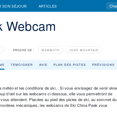
R SON SÉJOUR
ARTICLES
ak Webcam
D
PROCHE DE :
MAMMOTH
JUNE MOUNTAIN
MS
TEMOIGNER
AVIS
PLAN DES PISTES
PRÉVISIONS
a météo et les conditions de ski... Si vous envisagez de venir skie
oup d’œil sur les webcams ci dessous, elle vous permettront de
ui vous attendent. Placées au pied des pistes de ski, au sommet du
remontées mécaniques, les webcams de Ski China Peak vous