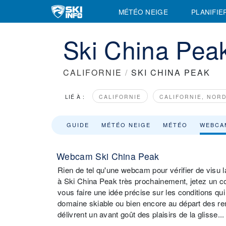
MÉTÉO NEIGE
PLANIFIE
Ski China Pe
CALIFORNIE
/
SKI CHINA PEAK
LIÉ À :
CALIFORNIE
CALIFORNIE, NOR
GUIDE
MÉTÉO NEIGE
MÉTÉO
WEBCA
Webcam Ski China Peak
Rien de tel qu'une webcam pour vérifier de visu l
à Ski China Peak très prochainement, jetez un c
vous faire une idée précise sur les conditions q
domaine skiable ou bien encore au départ des 
délivrent un avant goût des plaisirs de la glisse...