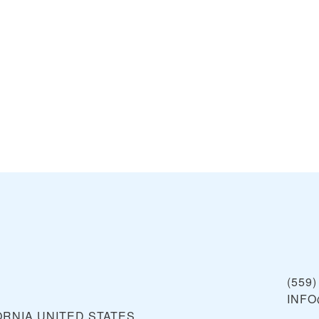
(559)
INF
ORNIA
UNITED STATES