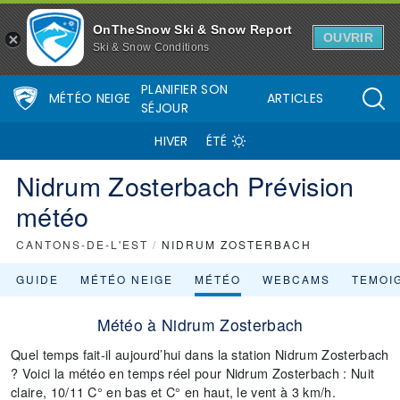
OnTheSnow Ski & Snow Report
OUVRIR
Ski & Snow Conditions
PLANIFIER SON
MÉTÉO NEIGE
ARTICLES
SÉJOUR
HIVER
ÉTÉ
Nidrum Zosterbach Prévision
météo
CANTONS-DE-L'EST
/
NIDRUM ZOSTERBACH
GUIDE
MÉTÉO NEIGE
MÉTÉO
WEBCAMS
TEMOI
Météo à Nidrum Zosterbach
Quel temps fait-il aujourd’hui dans la station Nidrum Zosterbach
? Voici la météo en temps réel pour Nidrum Zosterbach : Nuit
claire, 10/11 C° en bas et C° en haut, le vent à 3 km/h.