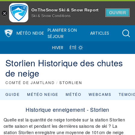
OnTheSnow Ski & Snow Report
OUVRIR
Ski & Snow Conditions
PLANIFIER SON
MÉTÉO NEIGE
ARTICLES
SÉJOUR
HIVER
ÉTÉ
Storlien Historique des chutes
de neige
COMTÉ DE JAMTLAND
/
STORLIEN
GUIDE
MÉTÉO NEIGE
MÉTÉO
WEBCAMS
TEMOI
Historique enneigement - Storlien
Quelle est la quantité de neige tombée sur la station Storlien
cette saison et pendant les dernières saisons de ski ? La
station Storlien enregistre une moyenne de 101cm de neige