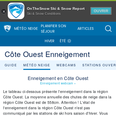
OnTheSnow Ski & Snow Report
OUVRIR
Ski & Snow Conditions
PLANIFIER SON
MÉTÉO NEIGE
ARTICLES
SÉJOUR
HIVER
ÉTÉ
Côte Ouest Enneigement
GUIDE
MÉTÉO NEIGE
WEBCAMS
STATIONS OUVE
Enneigement en Côte Ouest
Enneigement webcam
»
Le tableau ci-dessous présente l'enneigement dans la région
Côte Ouest. La moyenne annuelle des chutes de neige dans la
région Côte Ouest est de 558cm. Attention ! L'état de
l'enneigement dans la région Côte Ouest n'est pas
communiqué par les stations de ski hors saison d'hiver. Vous