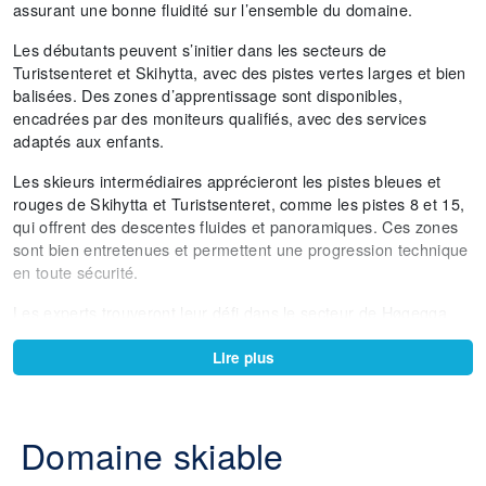
assurant une bonne fluidité sur l’ensemble du domaine.
Les débutants peuvent s’initier dans les secteurs de
Turistsenteret et Skihytta, avec des pistes vertes larges et bien
balisées. Des zones d’apprentissage sont disponibles,
encadrées par des moniteurs qualifiés, avec des services
adaptés aux enfants.
Les skieurs intermédiaires apprécieront les pistes bleues et
rouges de Skihytta et Turistsenteret, comme les pistes 8 et 15,
qui offrent des descentes fluides et panoramiques. Ces zones
sont bien entretenues et permettent une progression technique
en toute sécurité.
Les experts trouveront leur défi dans le secteur de Høgegga,
avec des pistes noires comme Ekspert’n (75) et la piste 82, qui
propose un tracé non damé. Ces descentes sont techniques,
Lire plus
rapides et idéales pour les skieurs confirmés.
Trysil dispose de deux snowparks : l’un à Turistsenteret et
Domaine skiable
l’autre à Skihytta. Ils comprennent 15 rails, des modules
freestyle et des zones adaptées à tous les niveaux. Ces parcs