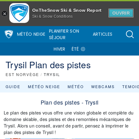
OnTheSnow Ski & Snow Report
OUVRIR
Ski & Snow Conditions
PLANIFIER SON
MÉTÉO NEIGE
ARTICLES
SÉJOUR
HIVER
ÉTÉ
Trysil Plan des pistes
EST NORVÈGE
/
TRYSIL
GUIDE
MÉTÉO NEIGE
MÉTÉO
WEBCAMS
TEMOI
Plan des pistes - Trysil
Le plan des pistes vous offre une vision globale et complète du
domaine skiable, des pistes et des remontées mécaniques de
Trysil. Alors un conseil, avant de partir, pensez à imprimer le
plan des pistes de Trysil !