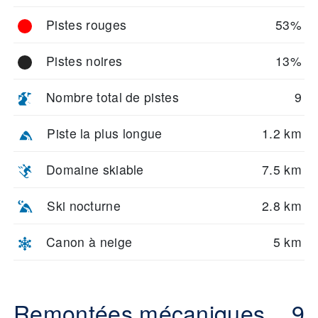
Pistes rouges
53%
Pistes noires
13%
Nombre total de pistes
9
Piste la plus longue
1.2 km
Domaine skiable
7.5 km
Ski nocturne
2.8 km
Canon à neige
5 km
Remontées mécaniques
9