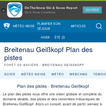
OnTheSnow Ski & Snow Report
OUVRIR
Ski & Snow Conditions
PLANIFIER SON
MÉTÉO NEIGE
ARTICLES
SÉJOUR
HIVER
ÉTÉ
Breitenau Geißkopf Plan des
pistes
FORÊT DE BAVIÈRE
/
BREITENAU GEISSKOPF
GUIDE
MÉTÉO NEIGE
MÉTÉO
WEBCAMS
TEMOI
Plan des pistes - Breitenau Geißkopf
Le plan des pistes vous offre une vision globale et complète du
domaine skiable, des pistes et des remontées mécaniques de
Breitenau Geißkopf. Alors un conseil, avant de partir, pensez à