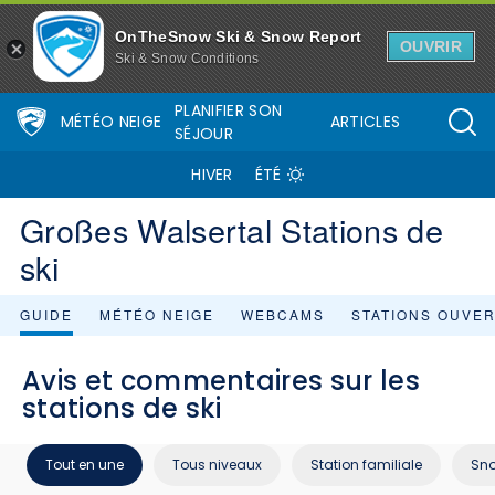
OnTheSnow Ski & Snow Report
OUVRIR
Ski & Snow Conditions
PLANIFIER SON
MÉTÉO NEIGE
ARTICLES
SÉJOUR
HIVER
ÉTÉ
Großes Walsertal Stations de
ski
GUIDE
MÉTÉO NEIGE
WEBCAMS
STATIONS OUVE
Avis et commentaires sur les
stations de ski
Tout en une
Tous niveaux
Station familiale
Sn