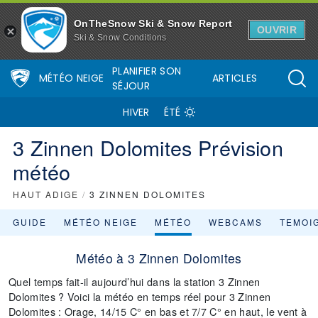
OnTheSnow Ski & Snow Report
OUVRIR
Ski & Snow Conditions
PLANIFIER SON
MÉTÉO NEIGE
ARTICLES
SÉJOUR
HIVER
ÉTÉ
3 Zinnen Dolomites Prévision
météo
HAUT ADIGE
/
3 ZINNEN DOLOMITES
GUIDE
MÉTÉO NEIGE
MÉTÉO
WEBCAMS
TEMOI
Météo à 3 Zinnen Dolomites
Quel temps fait-il aujourd’hui dans la station 3 Zinnen
Dolomites ? Voici la météo en temps réel pour 3 Zinnen
Dolomites : Orage, 14/15 C° en bas et 7/7 C° en haut, le vent à