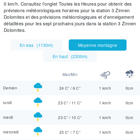
0 km/h. Consultez l'onglet Toutes les Heures pour obtenir des
prévisions météorologiques horaires pour la station 3 Zinnen
Dolomites et des prévisions météorologiques et d'enneigement
détaillées pour les sept prochains jours dans la station 3 Zinnen
Dolomites.
En bas
(
1130m
)
Moyenne montagne
En haut
(
2300m
)
Max/Min
Demain
24 C°
/
6 C°
1 km/h
0cm
lundi
23 C°
/
11 C°
1 km/h
0cm
mardi
23 C°
/
10 C°
1 km/h
0cm
mercredi
23 C°
/
7 C°
1 km/h
0cm