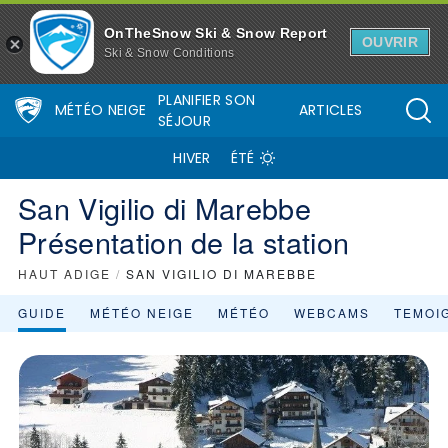
OnTheSnow Ski & Snow Report
OUVRIR
Ski & Snow Conditions
PLANIFIER SON
MÉTÉO NEIGE
ARTICLES
SÉJOUR
HIVER
ÉTÉ
San Vigilio di Marebbe
Présentation de la station
HAUT ADIGE
/
SAN VIGILIO DI MAREBBE
GUIDE
MÉTÉO NEIGE
MÉTÉO
WEBCAMS
TEMOI