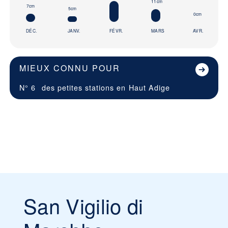
11cm
7cm
5cm
0cm
DÉC.
JANV.
FÉVR.
MARS
AVR.
MIEUX CONNU POUR
N° 6
des petites stations en
Haut Adige
San Vigilio di