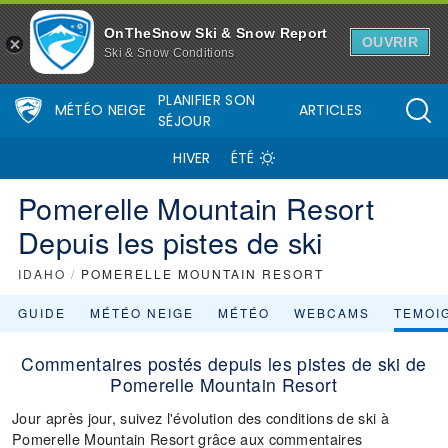
OnTheSnow Ski & Snow Report
OUVRIR
Ski & Snow Conditions
PLANIFIER SON
MÉTÉO NEIGE
ARTICLES
SÉJOUR
HIVER
ÉTÉ
Pomerelle Mountain Resort
Depuis les pistes de ski
IDAHO
/
POMERELLE MOUNTAIN RESORT
GUIDE
MÉTÉO NEIGE
MÉTÉO
WEBCAMS
TEMOI
Commentaires postés depuis les pistes de ski de
Pomerelle Mountain Resort
Jour après jour, suivez l'évolution des conditions de ski à
Pomerelle Mountain Resort grâce aux commentaires