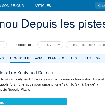
R SON SÉJOUR
ARTICLES
ou Depuis les pistes
E.
PROCHE DE :
PŘEMYSLOV
ČERVENOHORSKÉ SE
MS
TEMOIGNER
AVIS
PLAN DES PISTES
PRÉVISIONS
de ski de Kouty nad Desnou
ons de ski à Kouty nad Desnou grâce aux commentaires directement
iable (via notre appli pour smartphone "Skiinfo Ski & Neige" à
epuis Google Play).
lus