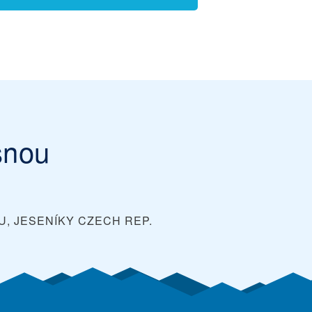
snou
U, JESENÍKY
CZECH REP.