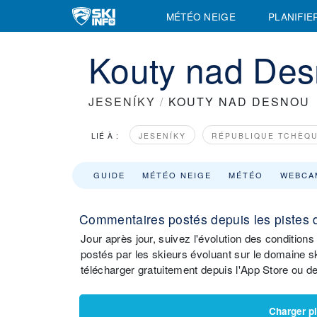
MÉTÉO NEIGE
PLANIFIE
Kouty nad Desn
JESENÍKY
/
KOUTY NAD DESNOU
LIÉ À :
JESENÍKY
RÉPUBLIQUE TCHÈQU
GUIDE
MÉTÉO NEIGE
MÉTÉO
WEBCA
Commentaires postés depuis les pistes 
Jour après jour, suivez l'évolution des conditi
postés par les skieurs évoluant sur le domaine sk
télécharger gratuitement depuis l'App Store ou d
Charger p