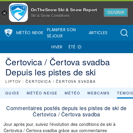
OnTheSnow Ski & Snow Report
OUVRIR
Ski & Snow Conditions
PLANIFIER SON
MÉTÉO NEIGE
ARTICLES
SÉJOUR
HIVER
ÉTÉ
Čertovica / Čertova svadba
Depuis les pistes de ski
LIPTOV
/
ČERTOVICA / ČERTOVA SVADBA
GUIDE
MÉTÉO NEIGE
MÉTÉO
WEBCAMS
TEMOI
Commentaires postés depuis les pistes de ski de
Čertovica / Čertova svadba
Jour après jour, suivez l'évolution des conditions de ski à
Čertovica / Čertova svadba grâce aux commentaires