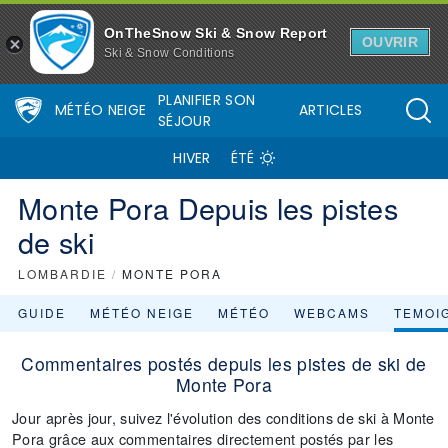
OnTheSnow Ski & Snow Report
OUVRIR
Ski & Snow Conditions
PLANIFIER SON
MÉTÉO NEIGE
ARTICLES
SÉJOUR
HIVER
ÉTÉ
Monte Pora Depuis les pistes
de ski
LOMBARDIE
/
MONTE PORA
GUIDE
MÉTÉO NEIGE
MÉTÉO
WEBCAMS
TEMOI
Commentaires postés depuis les pistes de ski de
Monte Pora
Jour après jour, suivez l'évolution des conditions de ski à Monte
Pora grâce aux commentaires directement postés par les