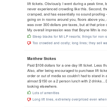
lift tickets. Obviously I went during a peak time,
never experienced crowding like this. Second, the
cramped, and has essentially no sound proofing
going on in rooms around you, floors above you, 
was over 300 dollars pre-taxes, but at that pric
My overall impression was that Boyne Mtn is more
Steep blacks for MI LP resorts; things for non-s
Too crowded and costly; long lines; they sell wa
Matthew Stokes
Paid $108 dollars for a one day lift ticket. Less 
Also, after being encouraged to purchase lift tick
order or out of media so couldn’t had to stand in
almost $150 on a 2 person lunch with 2 drinks…De
looking elsewhere.
Lots of amenities
Long lift lines, extremely overpriced even whe