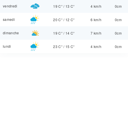
vendredi
19 C°
/
13 C°
4 km/h
0cm
samedi
20 C°
/
12 C°
6 km/h
0cm
dimanche
19 C°
/
14 C°
7 km/h
0cm
lundi
23 C°
/
15 C°
4 km/h
0cm