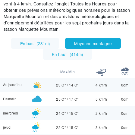
vent à 4 km/h. Consultez l'onglet Toutes les Heures pour
obtenir des prévisions météorologiques horaires pour la station
Marquette Mountain et des prévisions météorologiques et
d'enneigement détaillées pour les sept prochains jours dans la
station Marquette Mountain.
En bas
(
231m
)
Moyenne montagne
En haut
(
414m
)
Max/Min
Aujourd'hui
23 C°
/
14 C°
4 km/h
0cm
Demain
25 C°
/
17 C°
5 km/h
0cm
mercredi
24 C°
/
15 C°
2 km/h
0cm
jeudi
22 C°
/
15 C°
3 km/h
0cm