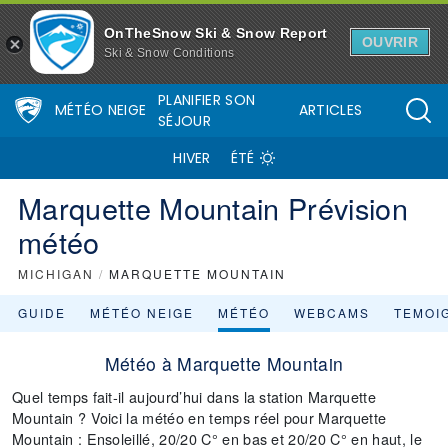
OnTheSnow Ski & Snow Report
OUVRIR
Ski & Snow Conditions
PLANIFIER SON
MÉTÉO NEIGE
ARTICLES
SÉJOUR
HIVER
ÉTÉ
Marquette Mountain Prévision
météo
MICHIGAN
/
MARQUETTE MOUNTAIN
GUIDE
MÉTÉO NEIGE
MÉTÉO
WEBCAMS
TEMOI
Météo à Marquette Mountain
Quel temps fait-il aujourd’hui dans la station Marquette
Mountain ? Voici la météo en temps réel pour Marquette
Mountain : Ensoleillé, 20/20 C° en bas et 20/20 C° en haut, le