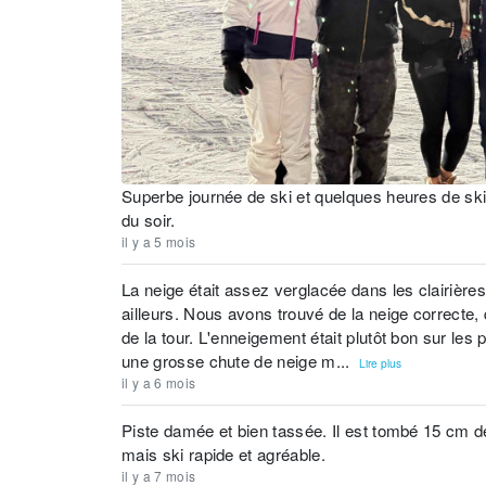
Superbe journée de ski et quelques heures de sk
du soir.
il y a 5 mois
La neige était assez verglacée dans les clairières
ailleurs. Nous avons trouvé de la neige correcte, 
de la tour. L'enneigement était plutôt bon sur les
une grosse chute de neige m...
Lire plus
il y a 6 mois
Piste damée et bien tassée. Il est tombé 15 cm d
mais ski rapide et agréable.
il y a 7 mois