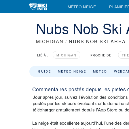
MÉTÉO NEIGE
PLANIFIE
Nubs Nob Ski A
MICHIGAN
/
NUBS NOB SKI AREA
LIÉ À :
MICHIGAN
PROCHE DE :
TH
GUIDE
MÉTÉO NEIGE
MÉTÉO
WEBCA
Commentaires postés depuis les pistes 
Jour après jour, suivez l'évolution des conditi
postés par les skieurs évoluant sur le domaine sk
télécharger gratuitement depuis l'App Store ou d
La neige était excellente aujourd'hui, l'une des d