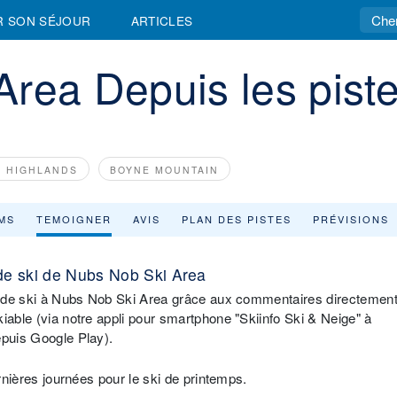
R SON SÉJOUR
ARTICLES
rea Depuis les piste
E HIGHLANDS
BOYNE MOUNTAIN
MS
TEMOIGNER
AVIS
PLAN DES PISTES
PRÉVISIONS
de ski de Nubs Nob Ski Area
ons de ski à Nubs Nob Ski Area grâce aux commentaires directemen
iable (via notre appli pour smartphone "Skiinfo Ski & Neige" à
epuis Google Play).
ernières journées pour le ski de printemps.