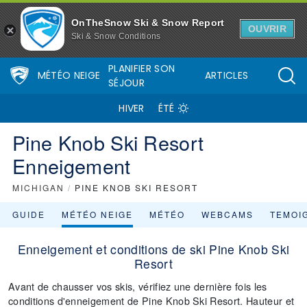
OnTheSnow Ski & Snow Report
OUVRIR
Ski & Snow Conditions
PLANIFIER SON
MÉTÉO NEIGE
ARTICLES
SÉJOUR
HIVER
ÉTÉ
Pine Knob Ski Resort
Enneigement
MICHIGAN
/
PINE KNOB SKI RESORT
GUIDE
MÉTÉO NEIGE
MÉTÉO
WEBCAMS
TEMOI
Enneigement et conditions de ski Pine Knob Ski
Resort
Avant de chausser vos skis, vérifiez une dernière fois les
conditions d'enneigement de Pine Knob Ski Resort. Hauteur et