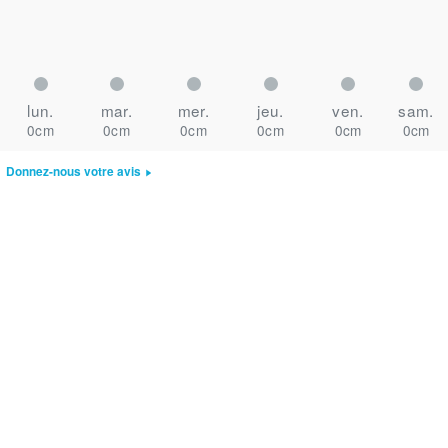
lun.
mar.
mer.
jeu.
ven.
sam.
0cm
0cm
0cm
0cm
0cm
0cm
Donnez-nous votre avis