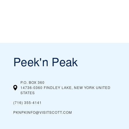
Peek'n Peak
P.O. BOX 360
14736-0360 FINDLEY LAKE, NEW YORK
UNITED
STATES
(716) 355-4141
PKNPKINFO@VISITSCOTT.COM