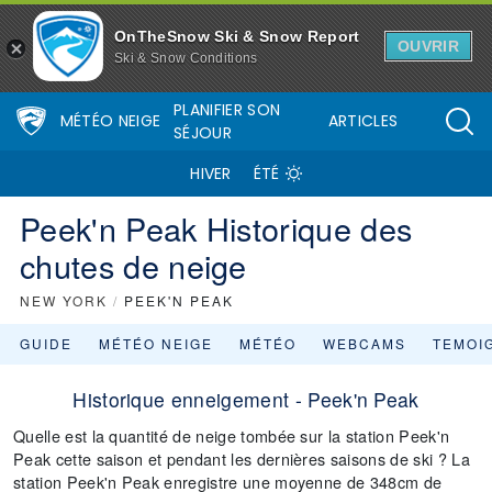
OnTheSnow Ski & Snow Report
OUVRIR
Ski & Snow Conditions
PLANIFIER SON
MÉTÉO NEIGE
ARTICLES
SÉJOUR
HIVER
ÉTÉ
Peek'n Peak Historique des
chutes de neige
NEW YORK
/
PEEK'N PEAK
GUIDE
MÉTÉO NEIGE
MÉTÉO
WEBCAMS
TEMOI
Historique enneigement - Peek'n Peak
Quelle est la quantité de neige tombée sur la station Peek'n
Peak cette saison et pendant les dernières saisons de ski ? La
station Peek'n Peak enregistre une moyenne de 348cm de