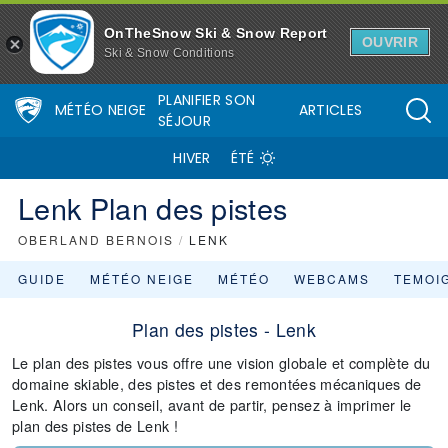
OnTheSnow Ski & Snow Report
OUVRIR
Ski & Snow Conditions
PLANIFIER SON
MÉTÉO NEIGE
ARTICLES
SÉJOUR
HIVER
ÉTÉ
Lenk Plan des pistes
OBERLAND BERNOIS
/
LENK
GUIDE
MÉTÉO NEIGE
MÉTÉO
WEBCAMS
TEMOI
Plan des pistes - Lenk
Le plan des pistes vous offre une vision globale et complète du
domaine skiable, des pistes et des remontées mécaniques de
Lenk. Alors un conseil, avant de partir, pensez à imprimer le
plan des pistes de Lenk !