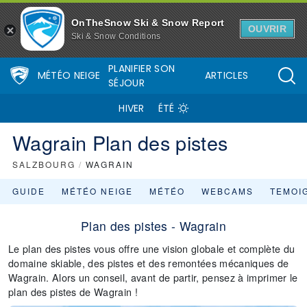
OnTheSnow Ski & Snow Report
OUVRIR
Ski & Snow Conditions
PLANIFIER SON
MÉTÉO NEIGE
ARTICLES
SÉJOUR
HIVER
ÉTÉ
Wagrain Plan des pistes
SALZBOURG
/
WAGRAIN
GUIDE
MÉTÉO NEIGE
MÉTÉO
WEBCAMS
TEMOI
Plan des pistes - Wagrain
Le plan des pistes vous offre une vision globale et complète du
domaine skiable, des pistes et des remontées mécaniques de
Wagrain. Alors un conseil, avant de partir, pensez à imprimer le
plan des pistes de Wagrain !