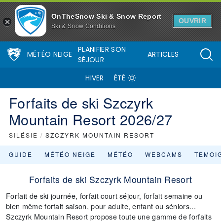
OnTheSnow Ski & Snow Report
OUVRIR
Ski & Snow Conditions
PLANIFIER SON
MÉTÉO NEIGE
ARTICLES
SÉJOUR
HIVER
ÉTÉ
Forfaits de ski Szczyrk
Mountain Resort 2026/27
SILÉSIE
/
SZCZYRK MOUNTAIN RESORT
GUIDE
MÉTÉO NEIGE
MÉTÉO
WEBCAMS
TEMOI
Forfaits de ski Szczyrk Mountain Resort
Forfait de ski journée, forfait court séjour, forfait semaine ou
bien même forfait saison, pour adulte, enfant ou séniors...
Szczyrk Mountain Resort propose toute une gamme de forfaits