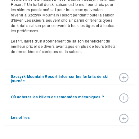
Resort ? Un forfait de ski saison est le meilleur choix pour
les skieurs passionnés et pour tous ceux qui veulent
revenir à Szczyrk Mountain Resort pendant toute la saison
d'hiver. Les skieurs peuvent choisir parmi différents types
de forfaits saison pour convenir à tous les âges et à toutes
les préférences.
Les titulaires d'un abonnement de saison bénéficient du
meilleur prix et de divers avantages en plus de leurs billets
de remontées mécaniques de la saison.
Szczyrk Mountain Resort Infos sur les forfaits de ski
journée
Szczyrk Mountain Resort a annoncé les prix des billets de
remontée pour la saison de ski 2026 – 2027 avec une date
Où acheter les billets de remontées mécaniques ?
d'ouverture de 05 déc. 2026 et une date de fermeture de
14 mars 2027. Avec ses 20 pistes et ses 11 remontées, la
Les forfaits de ski peuvent être achetés en ligne sur le site
station offre du grand ski sur un domaine à taille humaine.
Web de la station, ou en personne à la caisse de la
Les offres
station. Pour obtenir des informations détaillées, appelez
Les forfaits pour la saison de ski 2026 – 2027 varient en
+48 33 817 89 26.
fonction des dates, de l'âge et du nombre de jours. Les
Acheter ses billets à l'avance est le meilleur moyen
prix des billets en fin et en début de saison peuvent
d'économiser. Nous vous recommandons de consulter la
également vous faire économiser de l'argent.
page des offres spéciales de la station pour toutes sortes