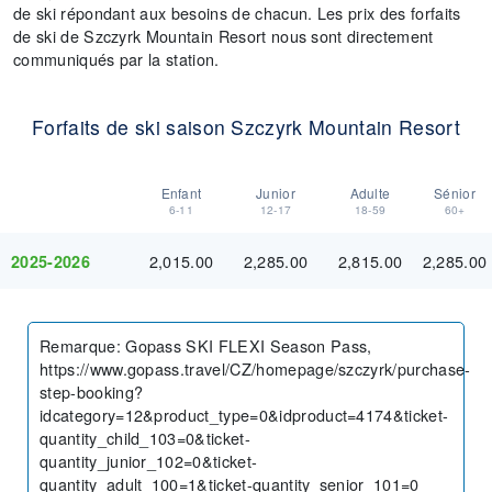
de ski répondant aux besoins de chacun. Les prix des forfaits
de ski de Szczyrk Mountain Resort nous sont directement
communiqués par la station.
Forfaits de ski saison Szczyrk Mountain Resort
Enfant
Junior
Adulte
Sénior
6-11
12-17
18-59
60+
2,015.00
2,285.00
2,815.00
2,285.00
2025-2026
Remarque
:
Gopass SKI FLEXI Season Pass,
https://www.gopass.travel/CZ/homepage/szczyrk/purchase-
step-booking?
idcategory=12&product_type=0&idproduct=4174&ticket-
quantity_child_103=0&ticket-
quantity_junior_102=0&ticket-
quantity_adult_100=1&ticket-quantity_senior_101=0