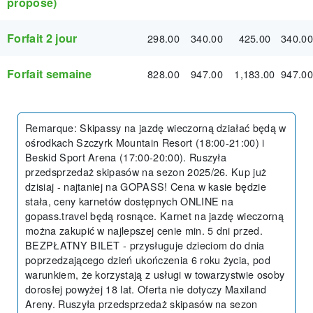
proposé)
Forfait 2 jour
298.00
340.00
425.00
340.00
Forfait semaine
828.00
947.00
1,183.00
947.00
Remarque
:
Skipassy na jazdę wieczorną działać będą w
ośrodkach Szczyrk Mountain Resort (18:00-21:00) i
Beskid Sport Arena (17:00-20:00). Ruszyła
przedsprzedaż skipasów na sezon 2025/26. Kup już
dzisiaj - najtaniej na GOPASS! Cena w kasie będzie
stała, ceny karnetów dostępnych ONLINE na
gopass.travel będą rosnące. Karnet na jazdę wieczorną
można zakupić w najlepszej cenie min. 5 dni przed.
BEZPŁATNY BILET - przysługuje dzieciom do dnia
poprzedzającego dzień ukończenia 6 roku życia, pod
warunkiem, że korzystają z usługi w towarzystwie osoby
dorosłej powyżej 18 lat. Oferta nie dotyczy Maxiland
Areny. Ruszyła przedsprzedaż skipasów na sezon