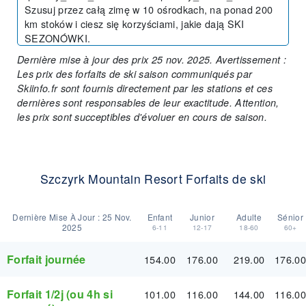
Szusuj przez całą zimę w 10 ośrodkach, na ponad 200
km stoków i ciesz się korzyściami, jakie dają SKI
SEZONÓWKI.
Dernière mise à jour des prix 25 nov. 2025. Avertissement :
Les prix des forfaits de ski saison communiqués par
Skiinfo.fr sont fournis directement par les stations et ces
dernières sont responsables de leur exactitude. Attention,
les prix sont succeptibles d'évoluer en cours de saison.
Szczyrk Mountain Resort Forfaits de ski
Dernière Mise À Jour :
25 Nov.
Enfant
Junior
Adulte
Sénior
2025
6-11
12-17
18-60
60+
Forfait journée
154.00
176.00
219.00
176.00
Forfait 1/2j (ou 4h si
101.00
116.00
144.00
116.00