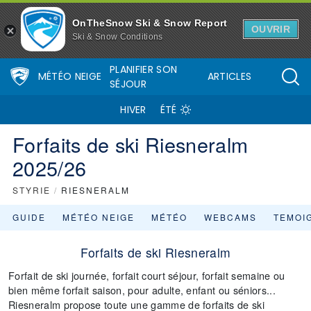
OnTheSnow Ski & Snow Report
OUVRIR
Ski & Snow Conditions
PLANIFIER SON
MÉTÉO NEIGE
ARTICLES
SÉJOUR
HIVER
ÉTÉ
Forfaits de ski Riesneralm
2025/26
STYRIE
/
RIESNERALM
GUIDE
MÉTÉO NEIGE
MÉTÉO
WEBCAMS
TEMOI
Forfaits de ski Riesneralm
Forfait de ski journée, forfait court séjour, forfait semaine ou
bien même forfait saison, pour adulte, enfant ou séniors...
Riesneralm propose toute une gamme de forfaits de ski