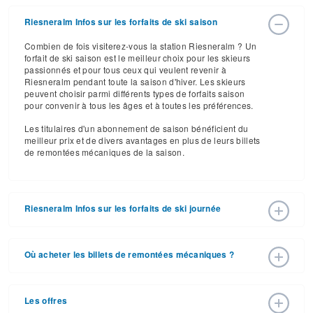
Riesneralm Infos sur les forfaits de ski saison
Combien de fois visiterez-vous la station Riesneralm ? Un
forfait de ski saison est le meilleur choix pour les skieurs
passionnés et pour tous ceux qui veulent revenir à
Riesneralm pendant toute la saison d'hiver. Les skieurs
peuvent choisir parmi différents types de forfaits saison
pour convenir à tous les âges et à toutes les préférences.
Les titulaires d'un abonnement de saison bénéficient du
meilleur prix et de divers avantages en plus de leurs billets
de remontées mécaniques de la saison.
Riesneralm Infos sur les forfaits de ski journée
Riesneralm a annoncé les prix des billets de remontée
pour la saison de ski 2025 – 2026 avec une date
Où acheter les billets de remontées mécaniques ?
d'ouverture de 05 déc. 2026 et une date de fermeture de
04 avr. 2027. Avec ses 19 pistes et ses 8 remontées, la
Les forfaits de ski peuvent être achetés en ligne sur le site
station offre du grand ski sur un domaine à taille humaine.
Web de la station, ou en personne à la caisse de la
Les offres
station. Pour obtenir des informations détaillées, appelez
Les forfaits pour la saison de ski 2025 – 2026 varient en