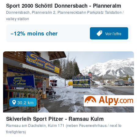
Sport 2000 Schöttl Donnersbach - Planneralm
Donnersbach, Planneralm 2, Plannereckbahn Parkplatz Talstation /
valley station
−12% moins cher
Voir l'offre
30.2 km
Skiverleih Sport Pitzer - Ramsau Kulm
Ramsau am Dachstein, Kulm 171 (neben Feuerwehrhaus / next to
firefighters)