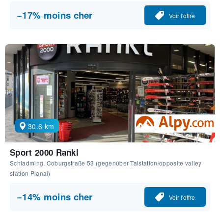
−17% moins cher
Voir l'offre
30.6 km
Sport 2000 Rankl
Schladming, Coburgstraße 53 (gegenüber Talstation/opposite valley
station Planai)
−14% moins cher
Voir l'offre