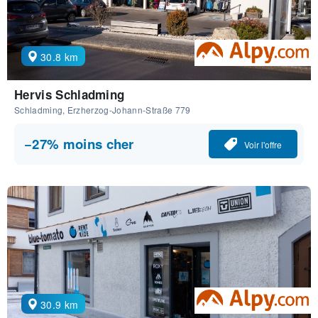
30.8 km
Hervis Schladming
Schladming, Erzherzog-Johann-Straße 779
−27% moins cher
Voir l'offre
30.9 km