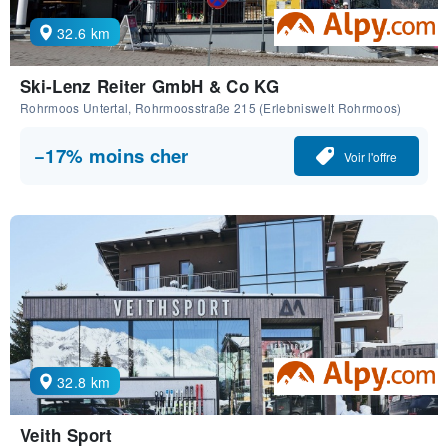
32.6 km
Ski-Lenz Reiter GmbH & Co KG
Rohrmoos Untertal, Rohrmoosstraße 215 (Erlebniswelt Rohrmoos)
−17% moins cher
Voir l'offre
32.8 km
Veith Sport