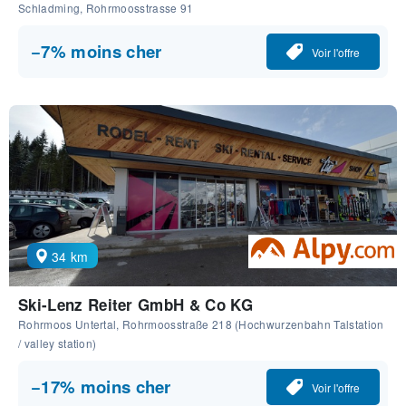
Schladming, Rohrmoosstrasse 91
−7% moins cher
Voir l'offre
34 km
Ski-Lenz Reiter GmbH & Co KG
Rohrmoos Untertal, Rohrmoosstraße 218 (Hochwurzenbahn Talstation
/ valley station)
−17% moins cher
Voir l'offre