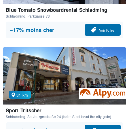
Blue Tomato Snowboardrental Schladming
Schladming, Parkgasse 73
−17% moins cher
Voir l'offre
31 km
Sport Tritscher
Schladming, Salzburgerstraße 24 (beim Stadttor/at the city gate)