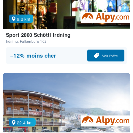
9.2 km
Sport 2000 Schöttl Irdning
Irdning, Falkenburg 102
−12% moins cher
Voir l'offre
22.4 km