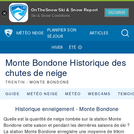
OnTheSnow Ski & Snow Report
OUVRIR
Ski & Snow Conditions
PLANIFIER SON
MÉTÉO NEIGE
ARTICLES
SÉJOUR
HIVER
ÉTÉ
Monte Bondone Historique des
chutes de neige
TRENTIN
/
MONTE BONDONE
GUIDE
MÉTÉO NEIGE
MÉTÉO
WEBCAMS
TEMOI
Historique enneigement - Monte Bondone
Quelle est la quantité de neige tombée sur la station Monte
Bondone cette saison et pendant les dernières saisons de ski ?
La station Monte Bondone enregistre une moyenne de 99cm