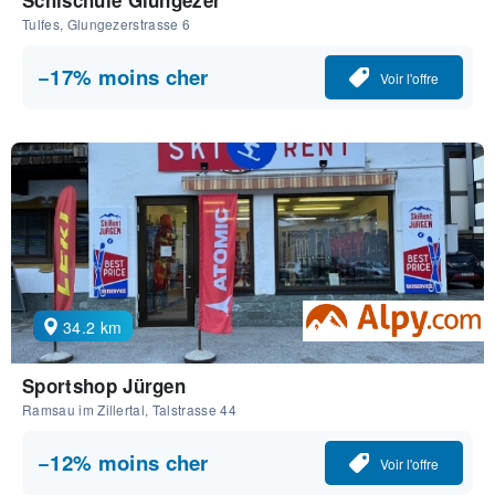
Schischule Glungezer
Tulfes, Glungezerstrasse 6
−17% moins cher
Voir l'offre
34.2 km
Sportshop Jürgen
Ramsau im Zillertal, Talstrasse 44
−12% moins cher
Voir l'offre