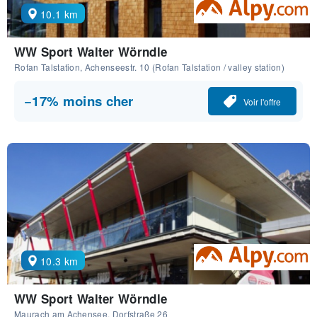
10.1 km
WW Sport Walter Wörndle
Rofan Talstation, Achenseestr. 10 (Rofan Talstation / valley station)
−17% moins cher
Voir l'offre
10.3 km
WW Sport Walter Wörndle
Maurach am Achensee, Dorfstraße 26