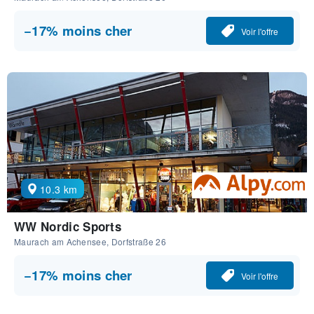
−17% moins cher
Voir l'offre
10.3 km
WW Nordic Sports
Maurach am Achensee, Dorfstraße 26
−17% moins cher
Voir l'offre