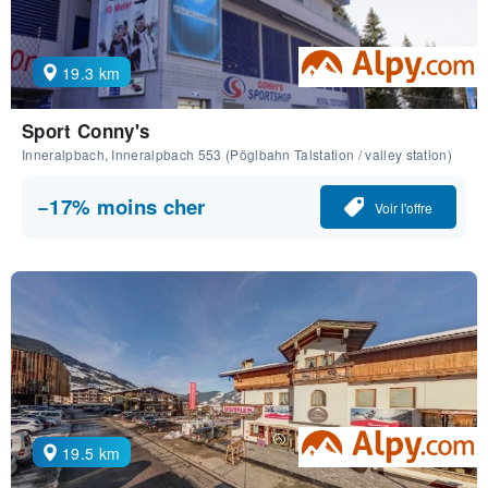
19.3 km
Sport Conny's
Inneralpbach, Inneralpbach 553 (Pöglbahn Talstation / valley station)
−17% moins cher
Voir l'offre
19.5 km