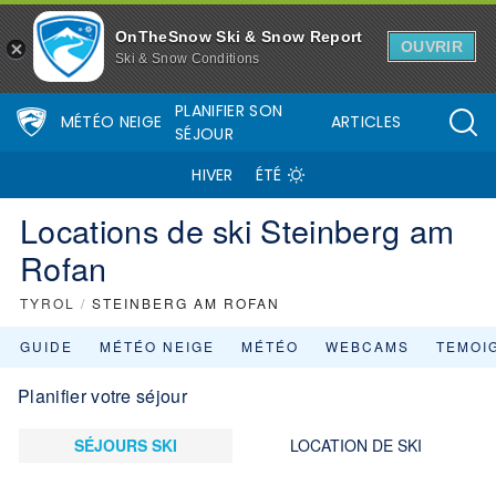
OnTheSnow Ski & Snow Report
OUVRIR
Ski & Snow Conditions
PLANIFIER SON
MÉTÉO NEIGE
ARTICLES
SÉJOUR
HIVER
ÉTÉ
Locations de ski Steinberg am
Rofan
TYROL
/
STEINBERG AM ROFAN
GUIDE
MÉTÉO NEIGE
MÉTÉO
WEBCAMS
TEMOI
Planifier votre séjour
SÉJOURS SKI
LOCATION DE SKI