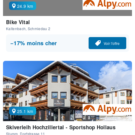
24.9 km
Bike Vital
Kaltenbach, Schmiedau 2
−17% moins cher
Voir l'offre
25.1 km
Skiverleih Hochzillertal - Sportshop Hollaus
Stumm, Dorfstrasse 11