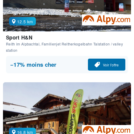
12.5 km
Sport H&N
Reith im Alpbachtal, Familienjet Reitherkogelbahn Talstation / valley
station
−17% moins cher
Voir l'offre
16.8 km