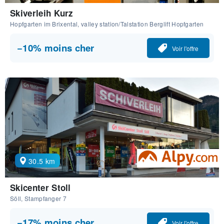
Skiverleih Kurz
Hopfgarten im Brixental, valley station/Talstation Berglift Hopfgarten
−10% moins cher
Voir l'offre
30.5 km
Skicenter Stoll
Söll, Stampfanger 7
−17% moins cher
Voir l'offre