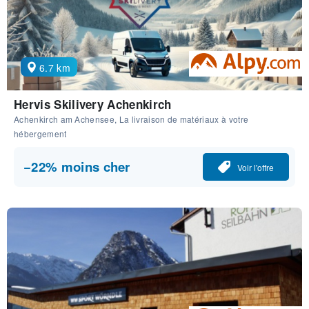
6.7 km
Hervis Skilivery Achenkirch
Achenkirch am Achensee, La livraison de matériaux à votre
hébergement
−22% moins cher
Voir l'offre