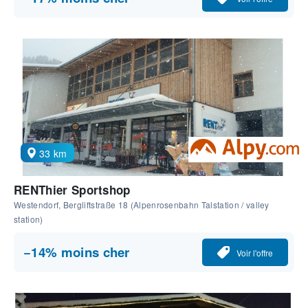
33 km
RENThier Sportshop
Westendorf, Bergliftstraße 18 (Alpenrosenbahn Talstation / valley
station)
−14% moins cher
Voir l'offre