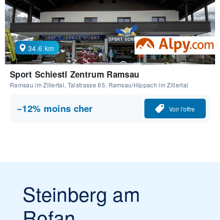
34.6 km
Sport Schiestl Zentrum Ramsau
Ramsau im Zillertal, Talstrasse 65, Ramsau/Hippach im Zillertal
−12% moins cher
Voir l'offre
Steinberg am
Rofan