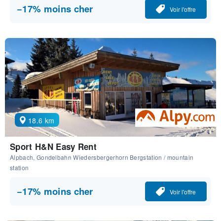
−17% moins cher
Voir l'offre
18.6 km
Sport H&N Easy Rent
Alpbach, Gondelbahn Wiedersbergerhorn Bergstation / mountain
station
−17% moins cher
Voir l'offre