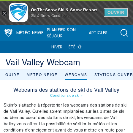
OnTheSnow Ski & Snow Report
OUVRIR
Ski & Snow Conditions
PLANIFIER SON
MÉTÉO NEIGE
ARTICLES
SÉJOUR
HIVER
ÉTÉ
Vail Valley Webcam
GUIDE
MÉTÉO NEIGE
WEBCAMS
STATIONS OUVE
Webcams des stations de ski de Vail Valley
Conditions de ski
»
Skiinfo s'attache à répertorier les webcams des stations de ski
de Vail Valley. Qu'elles soient implantées sur les pistes de ski
ou bien au coeur des stations de ski, les webcams de Vail
Valley vous offrent la possibilité de vérifier la météo et les
conditions d'enneigement avant de vous mettre en route pour