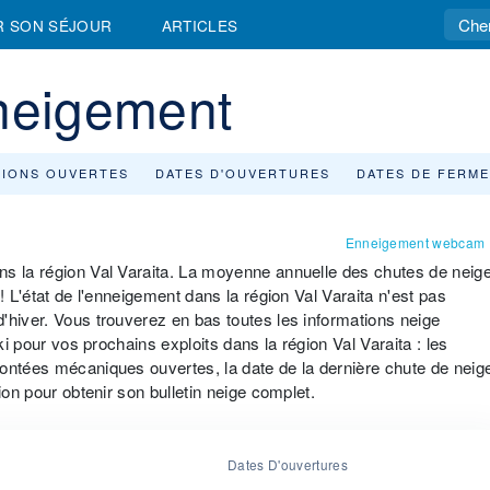
R SON SÉJOUR
ARTICLES
nneigement
TIONS OUVERTES
DATES D'OUVERTURES
DATES DE FERM
Enneigement webcam
ns la région Val Varaita. La moyenne annuelle des chutes de neig
! L'état de l'enneigement dans la région Val Varaita n'est pas
'hiver. Vous trouverez en bas toutes les informations neige
ki pour vos prochains exploits dans la région Val Varaita : les
ontées mécaniques ouvertes, la date de la dernière chute de neig
ion pour obtenir son bulletin neige complet.
Dates D'ouvertures