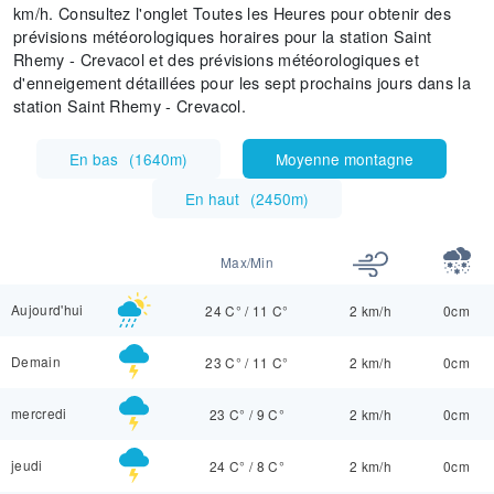
km/h. Consultez l'onglet Toutes les Heures pour obtenir des
prévisions météorologiques horaires pour la station Saint
Rhemy - Crevacol et des prévisions météorologiques et
d'enneigement détaillées pour les sept prochains jours dans la
station Saint Rhemy - Crevacol.
En bas
(
1640m
)
Moyenne montagne
En haut
(
2450m
)
Max/Min
Aujourd'hui
24 C°
/
11 C°
2 km/h
0cm
Demain
23 C°
/
11 C°
2 km/h
0cm
mercredi
23 C°
/
9 C°
2 km/h
0cm
jeudi
24 C°
/
8 C°
2 km/h
0cm