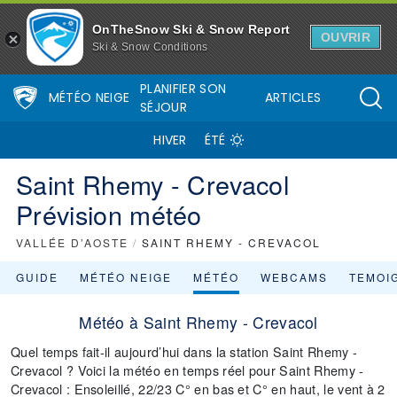
OnTheSnow Ski & Snow Report
OUVRIR
Ski & Snow Conditions
PLANIFIER SON
MÉTÉO NEIGE
ARTICLES
SÉJOUR
HIVER
ÉTÉ
Saint Rhemy - Crevacol
Prévision météo
VALLÉE D’AOSTE
/
SAINT RHEMY - CREVACOL
GUIDE
MÉTÉO NEIGE
MÉTÉO
WEBCAMS
TEMOI
Météo à Saint Rhemy - Crevacol
Quel temps fait-il aujourd’hui dans la station Saint Rhemy -
Crevacol ? Voici la météo en temps réel pour Saint Rhemy -
Crevacol : Ensoleillé, 22/23 C° en bas et C° en haut, le vent à 2