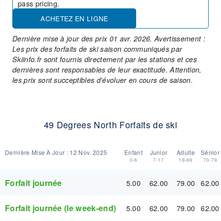
pass pricing.
ACHETEZ EN LIGNE
Dernière mise à jour des prix 01 avr. 2026. Avertissement :
Les prix des forfaits de ski saison communiqués par
Skiinfo.fr sont fournis directement par les stations et ces
dernières sont responsables de leur exactitude. Attention,
les prix sont succeptibles d'évoluer en cours de saison.
49 Degrees North Forfaits de ski
Dernière Mise À Jour :
12 Nov. 2025
Enfant
Junior
Adulte
Sénior
0-6
7-17
18-69
70-79
Forfait journée
5.00
62.00
79.00
62.00
Forfait journée (le week-end)
5.00
62.00
79.00
62.00