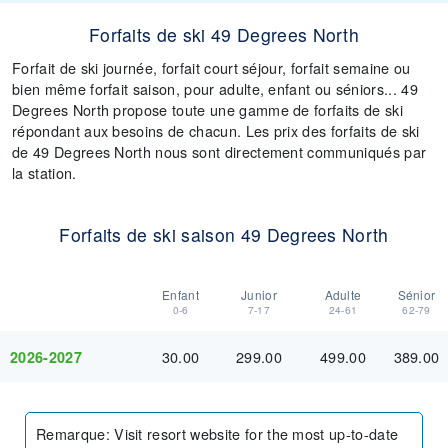
Forfaits de ski 49 Degrees North
Forfait de ski journée, forfait court séjour, forfait semaine ou
bien même forfait saison, pour adulte, enfant ou séniors... 49
Degrees North propose toute une gamme de forfaits de ski
répondant aux besoins de chacun. Les prix des forfaits de ski
de 49 Degrees North nous sont directement communiqués par
la station.
Forfaits de ski saison 49 Degrees North
Enfant
Junior
Adulte
Sénior
0-6
7-17
24-61
62-79
30.00
299.00
499.00
389.00
2026-2027
Remarque
:
Visit resort website for the most up-to-date