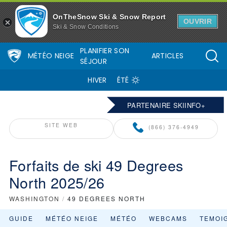
OnTheSnow Ski & Snow Report
OUVRIR
Ski & Snow Conditions
PLANIFIER SON
MÉTÉO NEIGE
ARTICLES
SÉJOUR
HIVER
ÉTÉ
PARTENAIRE SKIINFO+
SITE WEB
(866) 376-4949
Forfaits de ski 49 Degrees
North 2025/26
WASHINGTON
/
49 DEGREES NORTH
GUIDE
MÉTÉO NEIGE
MÉTÉO
WEBCAMS
TEMOI