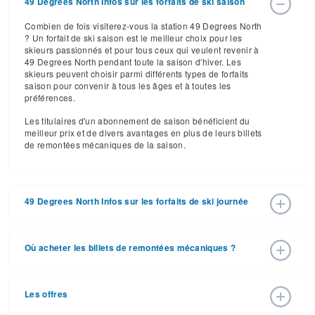
49 Degrees North Infos sur les forfaits de ski saison
Combien de fois visiterez-vous la station 49 Degrees North
? Un forfait de ski saison est le meilleur choix pour les
skieurs passionnés et pour tous ceux qui veulent revenir à
49 Degrees North pendant toute la saison d'hiver. Les
skieurs peuvent choisir parmi différents types de forfaits
saison pour convenir à tous les âges et à toutes les
préférences.
Les titulaires d'un abonnement de saison bénéficient du
meilleur prix et de divers avantages en plus de leurs billets
de remontées mécaniques de la saison.
49 Degrees North Infos sur les forfaits de ski journée
49 Degrees North a annoncé les prix des billets de
remontée pour la saison de ski 2025 – 2026 avec une date
Où acheter les billets de remontées mécaniques ?
d'ouverture de 30 déc. 2026 et une date de fermeture de
25 avr. 2027. Avec ses 90 pistes et ses 7 remontées, la
Les forfaits de ski peuvent être achetés en ligne sur le site
station offre du grand ski sur un domaine à taille humaine.
Web de la station, ou en personne à la caisse de la
Les offres
station. Pour obtenir des informations détaillées, appelez
Les forfaits pour la saison de ski 2025 – 2026 varient en
(866) 376-4949.
fonction des dates, de l'âge et du nombre de jours. Les