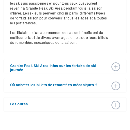
les skieurs passionnés et pour tous ceux qui veulent
revenir à Granite Peak Ski Area pendant toute la saison
d'hiver. Les skieurs peuvent choisir parmi différents types
de forfaits saison pour convenir à tous les âges et à toutes
les préférences.
Les titulaires d'un abonnement de saison bénéficient du
meilleur prix et de divers avantages en plus de leurs billets
de remontées mécaniques de la saison.
Granite Peak Ski Area Infos sur les forfaits de ski
journée
Granite Peak Ski Area a annoncé les prix des billets de
remontée pour la saison de ski 2025 – 2026 avec une date
Où acheter les billets de remontées mécaniques ?
d'ouverture de 27 nov. 2026 et une date de fermeture de
04 avr. 2027. Avec ses 58 pistes et ses 7 remontées, la
Les forfaits de ski peuvent être achetés en ligne sur le site
station offre du grand ski sur un domaine à taille humaine.
Web de la station, ou en personne à la caisse de la
Les offres
station. Pour obtenir des informations détaillées, appelez
Les forfaits pour la saison de ski 2025 – 2026 varient en
(715) 845-2846.
fonction des dates, de l'âge et du nombre de jours. Les
Acheter ses billets à l'avance est le meilleur moyen
prix des billets en fin et en début de saison peuvent
d'économiser. Nous vous recommandons de consulter la
également vous faire économiser de l'argent.
page des offres spéciales de la station pour toutes sortes
d'offres, y compris les offres et réductions de forfaits de ski.