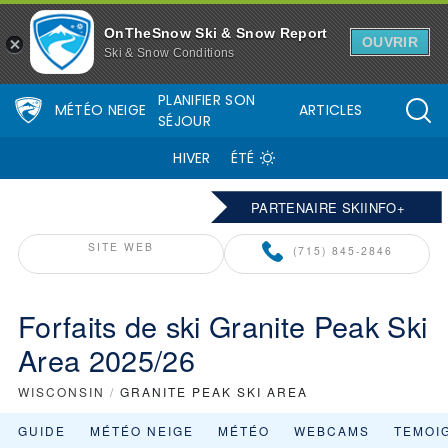
OnTheSnow Ski & Snow Report
OUVRIR
Ski & Snow Conditions
PLANIFIER SON
MÉTÉO NEIGE
ARTICLES
SÉJOUR
HIVER
ÉTÉ
PARTENAIRE SKIINFO+
SITE WEB
(715) 845-2846
Forfaits de ski Granite Peak Ski
Area 2025/26
WISCONSIN
/
GRANITE PEAK SKI AREA
GUIDE
MÉTÉO NEIGE
MÉTÉO
WEBCAMS
TEMOI