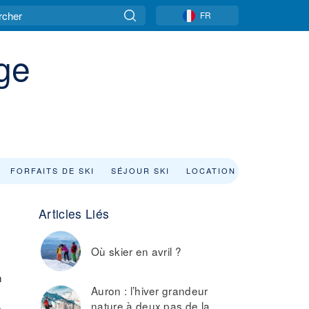
FR
ge
FORFAITS DE SKI
SÉJOUR SKI
LOCATION DE SKI
Articles Liés
Où skier en avril ?
n
Auron : l’hiver grandeur
nature à deux pas de la
e