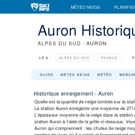
MÉTÉO NEIGE
PLANIFIE
Auron Historiq
ALPES DU SUD
/
AURON
LIÉ À :
ALPES DU SUD
FRANCE
P
GUIDE
MÉTÉO NEIGE
MÉTÉO
WEBCA
Historique enneigement - Auron
Quelle est la quantité de neige tombée sur la sta
La station Auron enregistre une moyenne de 271c
L'épaisseur moyenne de la neige dans la station 
station Auron à l'aide de la grille ci-dessous. V
Auron qui comprennent : les chutes de neige moy
nombre de jours où il a neigé et l'enneigement mo