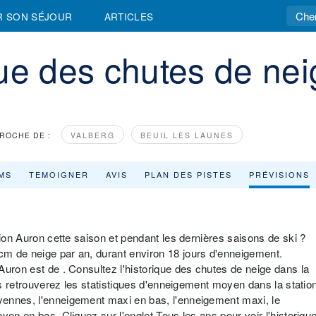
R SON SÉJOUR
ARTICLES
ue des chutes de nei
ROCHE DE :
VALBERG
BEUIL LES LAUNES
MS
TEMOIGNER
AVIS
PLAN DES PISTES
PRÉVISIONS
tion Auron cette saison et pendant les dernières saisons de ski ?
m de neige par an, durant environ 18 jours d'enneigement.
Auron est de . Consultez l'historique des chutes de neige dans la
ous retrouverez les statistiques d'enneigement moyen dans la statio
ennes, l'enneigement maxi en bas, l'enneigement maxi, le
yen en bas. Cliquez sur l'onglet Tous les ans pour voir l'historiqu