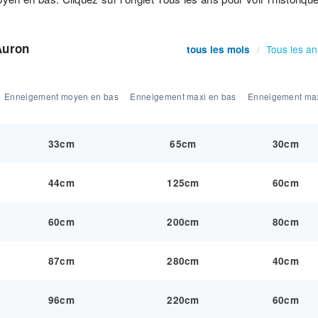
Auron
Tous les an
tous les mois
/
Enneigement moyen en bas
Enneigement maxi en bas
Enneigement ma
33cm
65cm
30cm
44cm
125cm
60cm
60cm
200cm
80cm
87cm
280cm
40cm
96cm
220cm
60cm