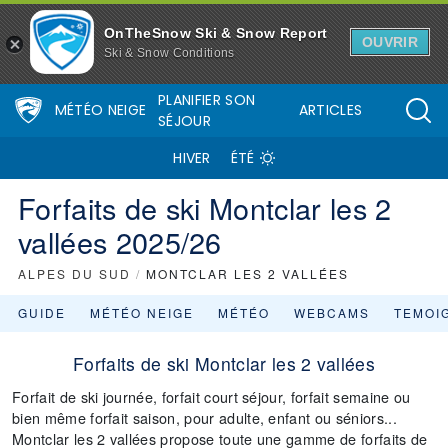
OnTheSnow Ski & Snow Report
OUVRIR
Ski & Snow Conditions
PLANIFIER SON
MÉTÉO NEIGE
ARTICLES
SÉJOUR
HIVER
ÉTÉ
Forfaits de ski Montclar les 2
vallées 2025/26
ALPES DU SUD
/
MONTCLAR LES 2 VALLÉES
GUIDE
MÉTÉO NEIGE
MÉTÉO
WEBCAMS
TEMOI
Forfaits de ski Montclar les 2 vallées
Forfait de ski journée, forfait court séjour, forfait semaine ou
bien même forfait saison, pour adulte, enfant ou séniors...
Montclar les 2 vallées propose toute une gamme de forfaits de