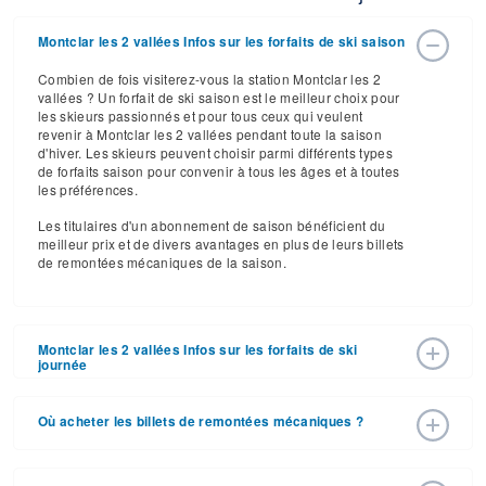
Montclar les 2 vallées Infos sur les forfaits de ski saison
Combien de fois visiterez-vous la station Montclar les 2
vallées ? Un forfait de ski saison est le meilleur choix pour
les skieurs passionnés et pour tous ceux qui veulent
revenir à Montclar les 2 vallées pendant toute la saison
d'hiver. Les skieurs peuvent choisir parmi différents types
de forfaits saison pour convenir à tous les âges et à toutes
les préférences.
Les titulaires d'un abonnement de saison bénéficient du
meilleur prix et de divers avantages en plus de leurs billets
de remontées mécaniques de la saison.
Montclar les 2 vallées Infos sur les forfaits de ski
journée
Montclar les 2 vallées a annoncé les prix des billets de
remontée pour la saison de ski 2025 – 2026 avec une date
Où acheter les billets de remontées mécaniques ?
d'ouverture de 12 déc. 2026 et une date de fermeture de
21 mars 2027. Avec ses 27 pistes et ses 8 remontées, la
Les forfaits de ski peuvent être achetés en ligne sur le site
station offre du grand ski sur un domaine à taille humaine.
Web de la station, ou en personne à la caisse de la