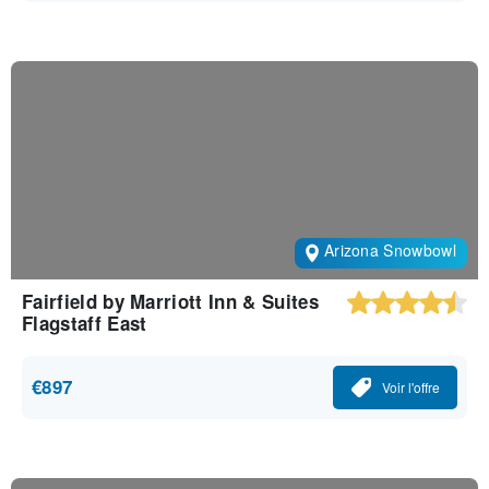
Arizona Snowbowl
Fairfield by Marriott Inn & Suites
Flagstaff East
€897
Voir l'offre