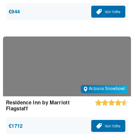
€944
Voir l'offre
Arizona Snowbowl
Residence Inn by Marriott
Flagstaff
€1712
Voir l'offre