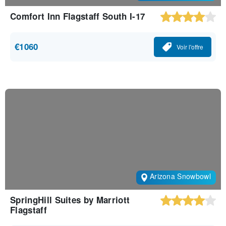
Comfort Inn Flagstaff South I-17
€1060
Voir l'offre
Arizona Snowbowl
SpringHill Suites by Marriott
Flagstaff