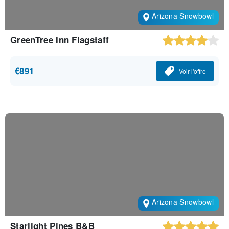
Arizona Snowbowl
GreenTree Inn Flagstaff
€891
Voir l'offre
Arizona Snowbowl
Starlight Pines B&B