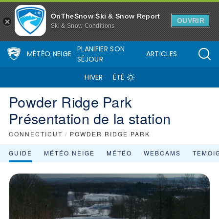
OnTheSnow Ski & Snow Report
OUVRIR
Ski & Snow Conditions
PLANIFIER SON
MÉTÉO NEIGE
ARTICLES
SÉJOUR
HIVER
ÉTÉ
Powder Ridge Park
Présentation de la station
CONNECTICUT
/
POWDER RIDGE PARK
GUIDE
MÉTÉO NEIGE
MÉTÉO
WEBCAMS
TEMOI