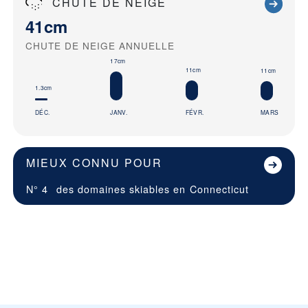
CHUTE DE NEIGE
41cm
CHUTE DE NEIGE ANNUELLE
17cm
11cm
11cm
1.3cm
DÉC.
JANV.
FÉVR.
MARS
MIEUX CONNU POUR
N° 4
des domaines skiables en
Connecticut