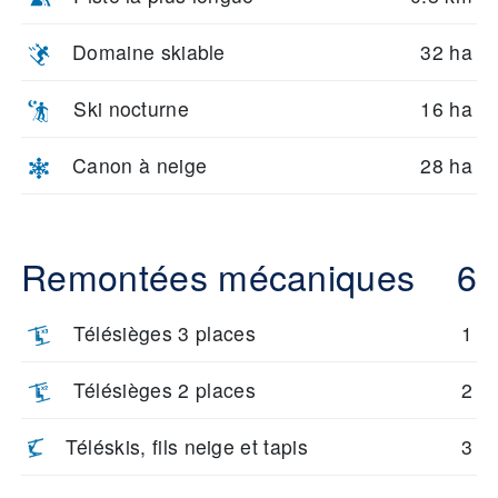
Domaine skiable
32 ha
Ski nocturne
16 ha
Canon à neige
28 ha
Remontées mécaniques
6
Télésièges 3 places
1
Télésièges 2 places
2
Téléskis, fils neige et tapis
3