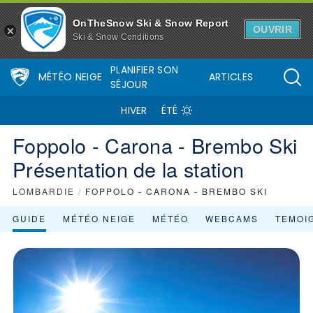
OnTheSnow Ski & Snow Report
OUVRIR
Ski & Snow Conditions
PLANIFIER SON
MÉTÉO NEIGE
ARTICLES
SÉJOUR
HIVER
ÉTÉ
Foppolo - Carona - Brembo Ski
Présentation de la station
LOMBARDIE
/
FOPPOLO - CARONA - BREMBO SKI
GUIDE
MÉTÉO NEIGE
MÉTÉO
WEBCAMS
TEMOI