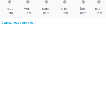
jeu.
ven.
sam.
dim.
lun.
mar.
0cm
0cm
0cm
0cm
0cm
0cm
Donnez-nous votre avis