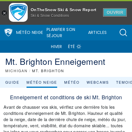
OnTheSnow Ski & Snow Report
OUVRIR
Ski & Snow Conditions
PLANIFIER SON
MÉTÉO NEIGE
ARTICLES
SÉJOUR
HIVER
ÉTÉ
Mt. Brighton Enneigement
MICHIGAN
/
MT. BRIGHTON
GUIDE
MÉTÉO NEIGE
MÉTÉO
WEBCAMS
TEMOI
Enneigement et conditions de ski Mt. Brighton
Avant de chausser vos skis, vérifiez une dernière fois les
conditions d'enneigement de Mt. Brighton. Hauteur et qualité
de la neige, date de la dernière chute de neige, météo du jour,
température, vent, visibilité, état du domaine skiable... toutes
les infos que vous recherchez pour passer une bonne journée