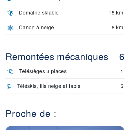
Domaine skiable
15 km
Canon à neige
8 km
Remontées mécaniques
6
Télésièges 3 places
1
Téléskis, fils neige et tapis
5
Proche de :