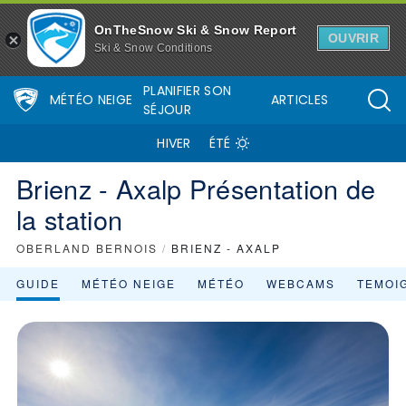
OnTheSnow Ski & Snow Report
OUVRIR
Ski & Snow Conditions
PLANIFIER SON
MÉTÉO NEIGE
ARTICLES
SÉJOUR
HIVER
ÉTÉ
Brienz - Axalp Présentation de
la station
OBERLAND BERNOIS
/
BRIENZ - AXALP
GUIDE
MÉTÉO NEIGE
MÉTÉO
WEBCAMS
TEMOI