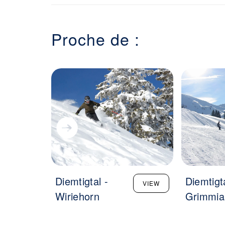
Proche de :
Diemtigtal -
Diemtigta
VIEW
Wiriehorn
Grimmia