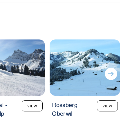
l -
Rossberg
F
VIEW
VIEW
lp
Oberwil