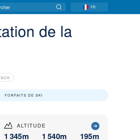
FR
ation de la
TSCH
FORFAITS DE SKI
ALTITUDE
1 345m
1 540m
195m