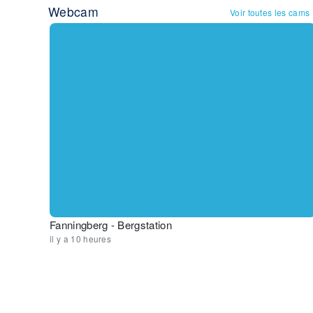
Webcam
Voir toutes les cams
Fanningberg - Bergstation
il y a 10 heures