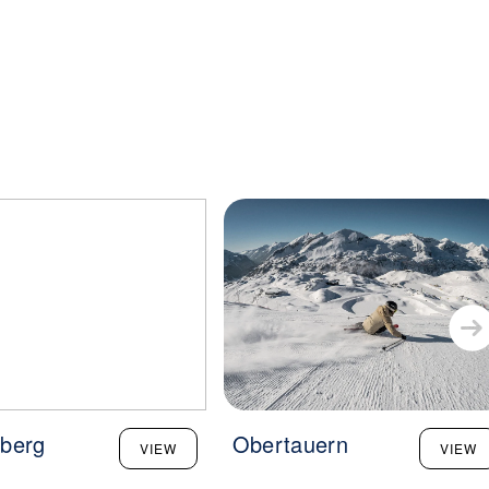
berg
Obertauern
VIEW
VIEW