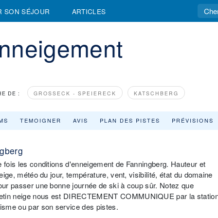
R SON SÉJOUR
ARTICLES
Enneigement
E DE :
GROSSECK - SPEIERECK
KATSCHBERG
MS
TEMOIGNER
AVIS
PLAN DES PISTES
PRÉVISIONS
ngberg
e fois les conditions d'enneigement de Fanningberg. Hauteur et
eige, météo du jour, température, vent, visibilité, état du domaine
pour passer une bonne journée de ski à coup sûr. Notez que
bulletin neige nous est DIRECTEMENT COMMUNIQUE par la statio
risme ou par son service des pistes.