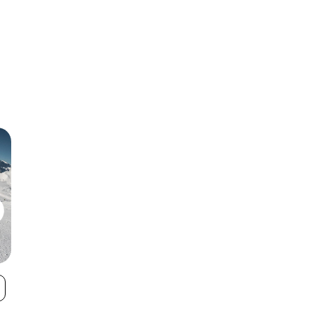
Zauchensee
Innerkrems
VIEW