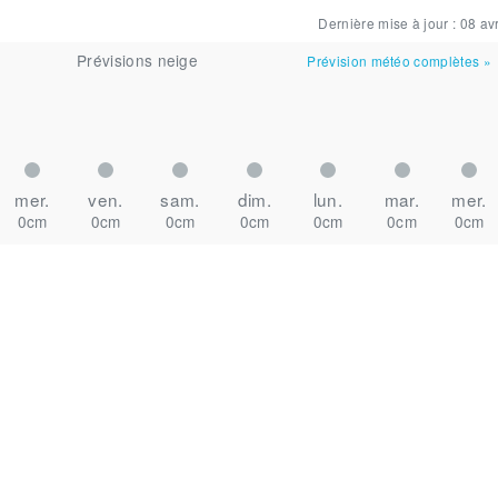
Dernière mise à jour :
08 avr
Prévisions neige
Prévision météo complètes
»
mer.
ven.
sam.
dim.
lun.
mar.
mer.
0cm
0cm
0cm
0cm
0cm
0cm
0cm