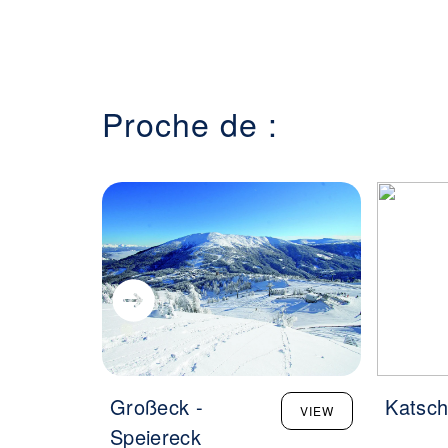
Proche de :
Großeck -
Katsch
VIEW
Speiereck