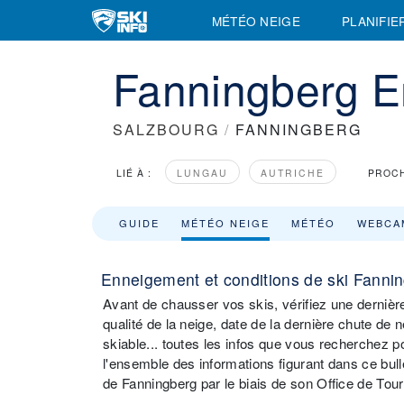
MÉTÉO NEIGE
PLANIFIE
Fanningberg 
SALZBOURG
/
FANNINGBERG
LIÉ À :
LUNGAU
AUTRICHE
PROCH
GUIDE
MÉTÉO NEIGE
MÉTÉO
WEBCA
Enneigement et conditions de ski Fanni
Avant de chausser vos skis, vérifiez une dernièr
qualité de la neige, date de la dernière chute de n
skiable... toutes les infos que vous recherchez 
l'ensemble des informations figurant dans ce 
de Fanningberg par le biais de son Office de Tou