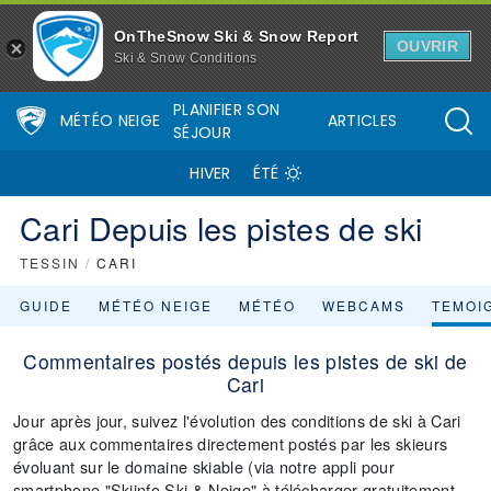
OnTheSnow Ski & Snow Report
OUVRIR
Ski & Snow Conditions
PLANIFIER SON
MÉTÉO NEIGE
ARTICLES
SÉJOUR
HIVER
ÉTÉ
Cari Depuis les pistes de ski
TESSIN
/
CARI
GUIDE
MÉTÉO NEIGE
MÉTÉO
WEBCAMS
TEMOI
Commentaires postés depuis les pistes de ski de
Cari
Jour après jour, suivez l'évolution des conditions de ski à Cari
grâce aux commentaires directement postés par les skieurs
évoluant sur le domaine skiable (via notre appli pour
smartphone "Skiinfo Ski & Neige" à télécharger gratuitement